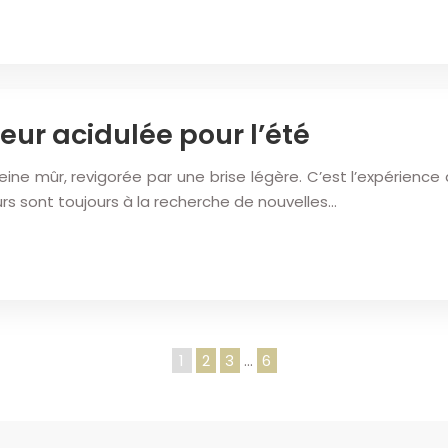
heur acidulée pour l’été
ine mûr, revigorée par une brise légère. C’est l’expérience
s sont toujours à la recherche de nouvelles…
1
2
3
…
6